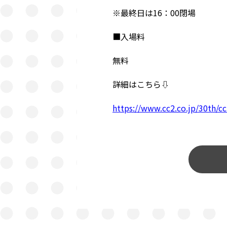
※最終日は16：00閉場
■入場料
無料
詳細はこちら⇩
https://www.cc2.co.jp/30th/cc