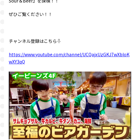
Sour＆Beer』を探検！！
ぜひご覧ください！！
チャンネル登録はこちら⇩
https://www.youtube.com/channel/UCQajxUzGKJ7wXbIoK
wXY3qQ