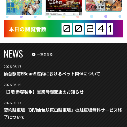
0
0
2
4
1
本日の閲覧者数
NEWS
一覧をみる
2026.06.17
仙台駅前EBeanS館内におけるペット同伴について
2026.05.19
【2階 赤塚製氷】営業時間変更のお知らせ
2026.05.17
契約駐車場「BiVi仙台駅東口駐車場」の駐車場無料サービス終
了について