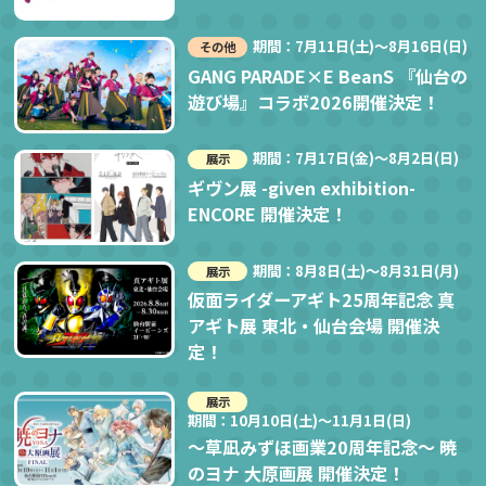
期間：7月11日(土)～8月16日(日)
その他
GANG PARADE×E BeanS 『仙台の
遊び場』コラボ2026開催決定！
期間：7月17日(金)～8月2日(日)
展示
ギヴン展 -given exhibition-
ENCORE 開催決定！
期間：8月8日(土)～8月31日(月)
展示
仮面ライダーアギト25周年記念 真
アギト展 東北・仙台会場 開催決
定！
展示
期間：10月10日(土)～11月1日(日)
～草凪みずほ画業20周年記念～ 暁
のヨナ 大原画展 開催決定！