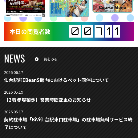
0
0
7
1
1
本日の閲覧者数
NEWS
一覧をみる
2026.06.17
仙台駅前EBeanS館内におけるペット同伴について
2026.05.19
【2階 赤塚製氷】営業時間変更のお知らせ
2026.05.17
契約駐車場「BiVi仙台駅東口駐車場」の駐車場無料サービス終
了について