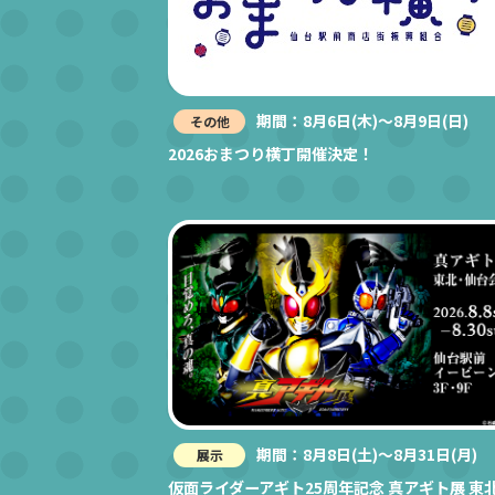
期間：8月6日(木)～8月9日(日)
その他
2026おまつり横丁開催決定！
期間：8月8日(土)～8月31日(月)
展示
仮面ライダーアギト25周年記念 真アギト展 東