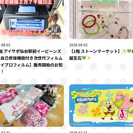
.08.05
2026.08.02
階 アイサポ仙台駅前イービーンズ
【1階 ストーンマーケット】
】自己修復機能付き次世代フィルム
誕生石
ハイプロフィルム】販売開始のお知
せ！
.07.31
2026.07.31