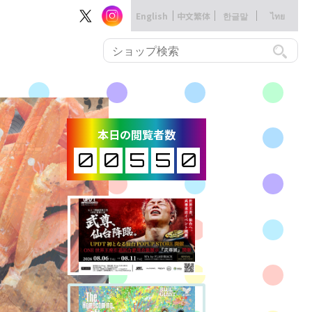
English
中文繁体
한글말
ไทย
本日の閲覧者数
0
0
5
5
0