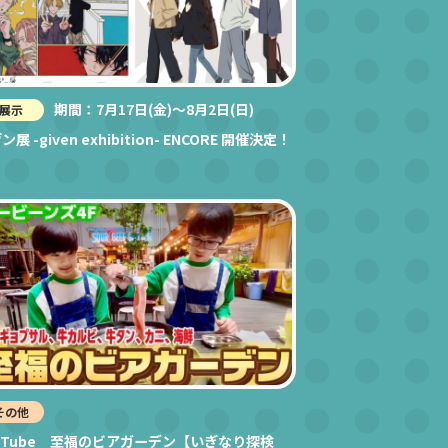
期間：7月17日(金)～8月2日(日)
展示
展 -given exhibition- ENCORE 開催決定！
その他
uTube 至福のビアガーデン【いぎなり探検