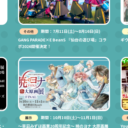
期間：7月11日(土)～8月16日(日)
その他
GANG PARADE×E BeanS 『仙台の遊び場』コラ
ギヴン
ボ2026開催決定！
期間：10月10日(土)～11月1日(日)
展示
北・
～草凪みずほ画業20周年記念～ 暁のヨナ 大原画展
Yo