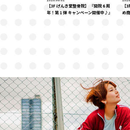
【3F げんき堂整骨院】 『開院 6 周
【3
年！第 1 弾 キャンペーン開催中♪』
め